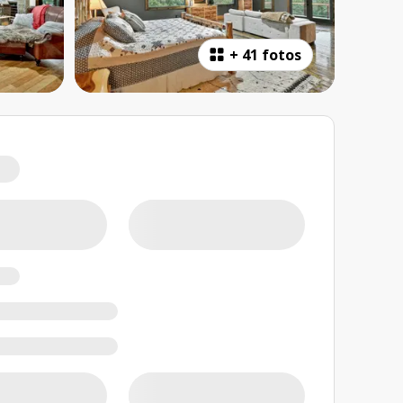
+
41 fotos