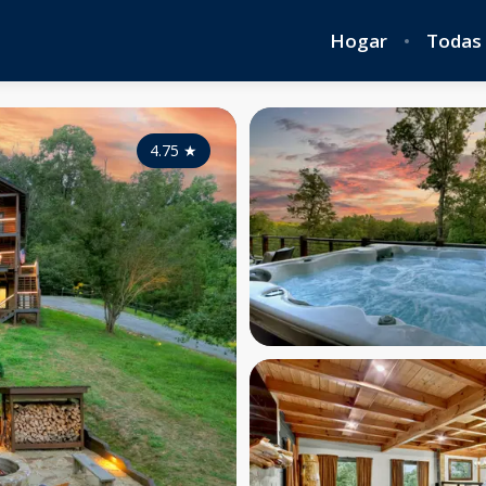
Hogar
Todas 
4.75
★