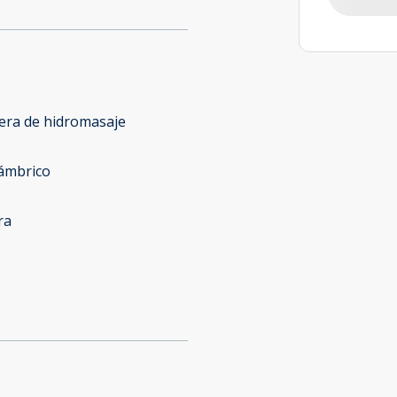
era de hidromasaje
lámbrico
ra