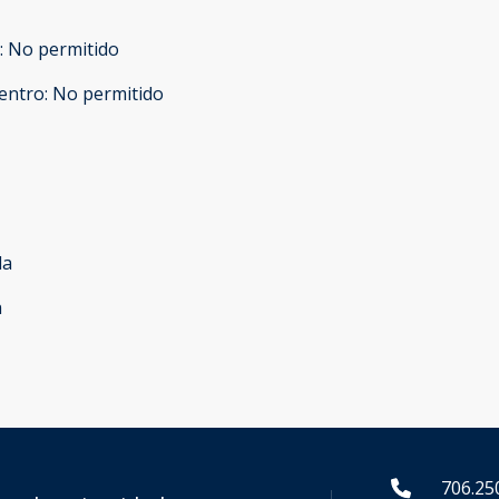
:
No permitido
entro
:
No permitido
da
a
706.25