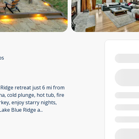
os
Ridge retreat just 6 mi from
a, cold plunge, hot tub, fire
key, enjoy starry nights,
Lake Blue Ridge a
...