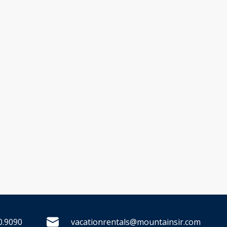
0.9090
vacationrentals@mountainsir.com